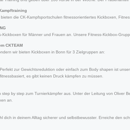
Kampftraining
 bieten die CK-Kampfsportschulen fitnessorientiertes Kickboxen, Fitne
UNG
ss-Kickboxen für Männer und Frauen an. Unsere Fitness-Kickbox-Grup
 dem CKTEAM
ndern wir bieten Kickboxen in Bonn für 3 Zielgruppen an:
fekt zur Gewichtsreduktion oder einfach zum Body shapen ist unser Ki
 fitnessbasiert, es gibt keinen Druck kämpfen zu müssen.
 step by step zum Turnierkämpfer aus. Unter der Leitung von Oliver Be
xen an.
hl dich in deinem Alltag sicherer und selbstbewusster. Erreiche den sc