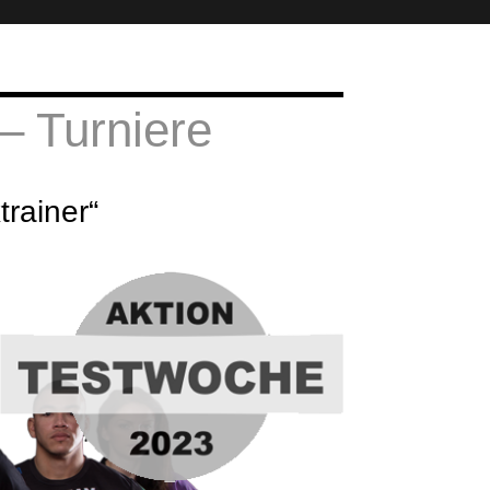
– Turniere
rainer“