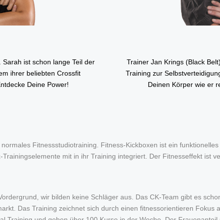
 Sarah ist schon lange Teil der
Trainer Jan Krings (Black Be
em ihrer beliebten Crossfit
Training zur Selbstverteidigun
Entdecke Deine Power!
Deinen Körper wie er r
 normales Fitnessstudiotraining. Fitness-Kickboxen ist ein funktionelles
ainingselemente mit in ihr Training integriert. Der Fitnesseffekt ist v
rdergrund, wir bilden keine Schläger aus. Das CK-Team gibt es schon 
kt. Das Training zeichnet sich durch einen fitnessorientieren Fokus
nal Training und geben über 100 Kurse in der Woche. Der Frauenanteil 